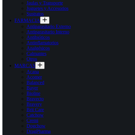
Jaulas y Transporte
Juguetes y Accesorios
Sustratos
FARMACIA
Antiparasitario Externo
Antiparasitario Interno
Antibióticos
Antinflamatorios
Analgésicos
Calmantes
Otros
MARCAS
Acana
Acomer
Balanced
Bayer
Bioline
Bravecto
Bravery
Brit Care
Catchow
Cremi
Dogchow
DragPharma