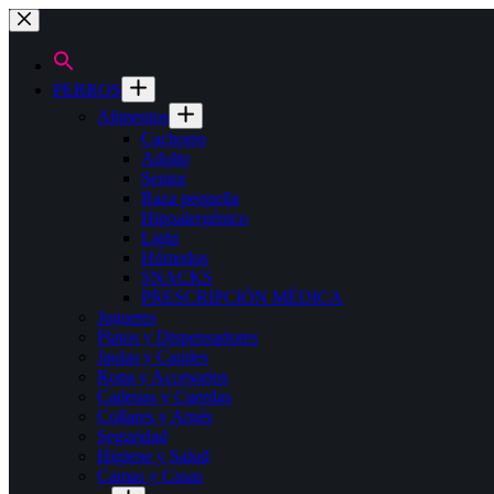
Saltar
al
contenido
PERROS
Alimentos
Cachorro
Adulto
Senior
Raza pequeña
Hipoalergénico
Light
Húmedos
SNACKS
PRESCRIPCIÓN MÉDICA
Juguetes
Platos y Dispensadores
Jaulas y Caniles
Ropa y Accesorios
Cadenas y Cuerdas
Collares y Arnés
Seguridad
Higiene y Salud
Camas y Casas