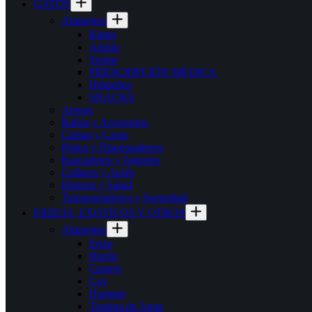
GATOS
Alimentos
Kitten
Adulto
Senior
PRESCRIPCIÓN MÉDICA
Húmedos
SNACKS
Arenas
Baños y Accesorios
Camas y Casas
Platos y Dispensadores
Rascadores y Juguetes
Collares y Arnés
Higiene y Salud
Transportadores y Seguridad
ERIZOS, EXOTICOS Y OTROS
Alimentos
Erizo
Hurón
Conejo
Cuy
Hamster
Tortuga de Agua