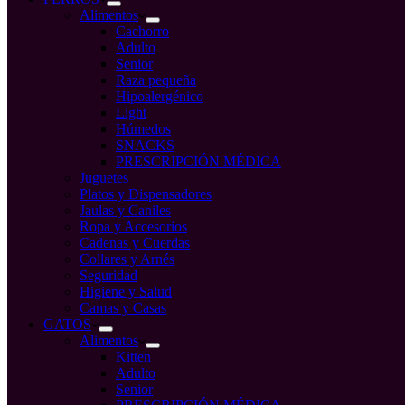
Alimentos
Cachorro
Adulto
Senior
Raza pequeña
Hipoalergénico
Light
Húmedos
SNACKS
PRESCRIPCIÓN MÉDICA
Juguetes
Platos y Dispensadores
Jaulas y Caniles
Ropa y Accesorios
Cadenas y Cuerdas
Collares y Arnés
Seguridad
Higiene y Salud
Camas y Casas
GATOS
Alimentos
Kitten
Adulto
Senior