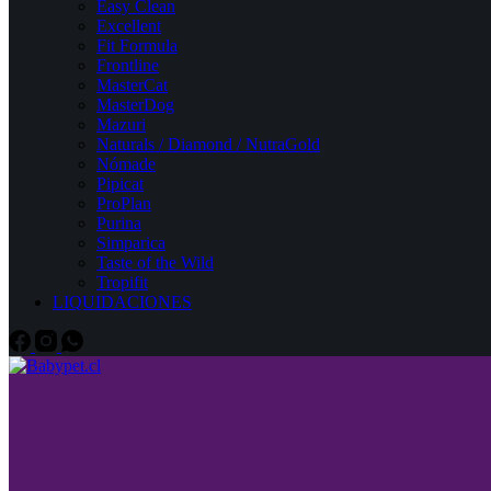
Easy Clean
Excellent
Fit Formula
Frontline
MasterCat
MasterDog
Mazuri
Naturals / Diamond / NutraGold
Nómade
Pipicat
ProPlan
Purina
Simparica
Taste of the Wild
Tropifit
LIQUIDACIONES