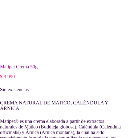
Matipet Crema 50g
$
9.990
Sin existencias
CREMA NATURAL DE MATICO, CALÉNDULA Y
ÁRNICA
Matipet® es una crema elaborada a partir de extractos
naturales de Matico (Buddleja globosa), Caléndula (Calendula
officinalis) y Árnica (Arnica montana), la cual ha sido
especialmente formulada para ser utilizada en perros y gatos.