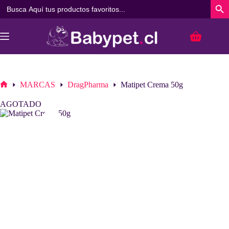
Buscar:
Botó
Saltar
al
Carro
contenido
de
compra
MARCAS
DragPharma
Matipet Crema 50g
Inicio
AGOTADO