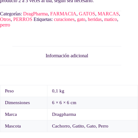
producto 2 a 3 veces al día, según sea necesario.
Categorías:
DragPharma
,
FARMACIA
,
GATOS
,
MARCAS
,
Otros
,
PERROS
Etiquetas:
curaciones
,
gato
,
heridas
,
matico
,
perro
Información adicional
Peso
0,1 kg
Dimensiones
6 × 6 × 6 cm
Marca
Dragpharma
Mascota
Cachorro, Gatito, Gato, Perro