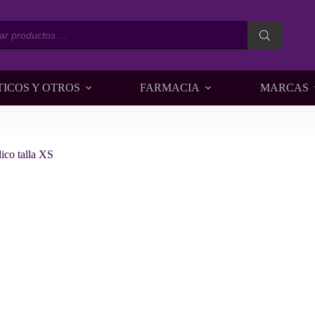
da
os
TICOS Y OTROS
FARMACIA
MARCAS
ico talla XS