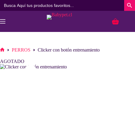
Buscar:
Botó
Saltar
al
Carro
contenido
de
compra
PERROS
Clicker con botón entrenamiento
Inicio
AGOTADO