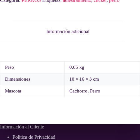
Categoría:
PERROS
Etiquetas:
adiestramiento
,
clicker
,
perro
Información adicional
Peso
0,05 kg
Dimensiones
10 × 16 × 3 cm
Mascota
Cachorro, Perro
Información al Cliente
Política de Privacidad