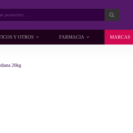
da
os
TICOS Y OTROS
FARMACIA
MARCAS
diana 20kg