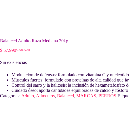
Balanced Adulto Raza Mediana 20kg
$
57.990
$
58.520
El
El
precio
precio
Sin existencias
original
actual
era:
es:
$ 58.520.
$ 57.990.
Modulación de defensas: formulado con vitamina C y nucleótido
Músculos fuertes: formulado con proteínas de alta calidad que f
Control del sarro y la halitosis: la inclusión de hexametafosfato d
Cuidado óseo: aporta cantidades equilibradas de calcio y fósforo
Categorías:
Adulto
,
Alimentos
,
Balanced
,
MARCAS
,
PERROS
Etique