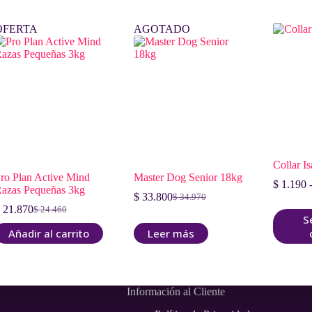
OFERTA
AGOTADO
Collar Is
ro Plan Active Mind
Master Dog Senior 18kg
$
1.190
azas Pequeñas 3kg
$
33.800
$
34.970
El
El
21.870
$
24.460
Este
El
El
precio
precio
S
producto
precio
precio
original
actual
Añadir al carrito
Leer más
tiene
original
actual
era:
es:
múltiples
era:
es:
$ 34.970.
$ 33.800.
variantes
$ 24.460.
$ 21.870.
Las
opciones
Información al Cliente
se