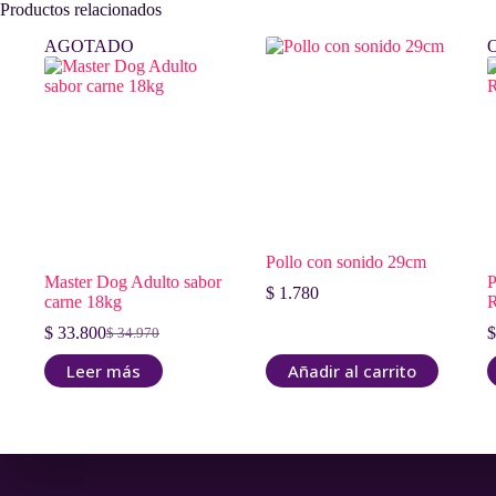
Productos relacionados
AGOTADO
Pollo con sonido 29cm
Master Dog Adulto sabor
P
$
1.780
carne 18kg
R
$
33.800
$
$
34.970
El
El
precio
precio
Leer más
Añadir al carrito
original
actual
era:
es:
$ 34.970.
$ 33.800.