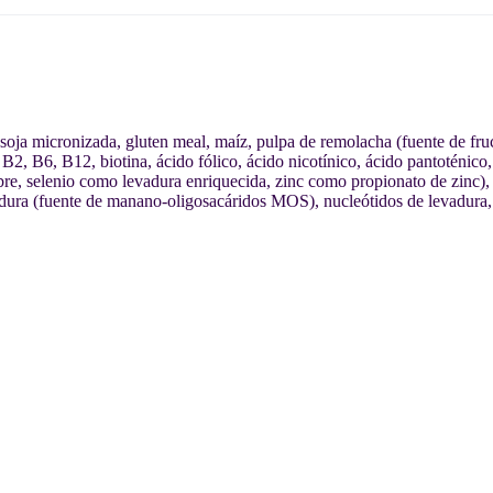
de soja micronizada, gluten meal, maíz, pulpa de remolacha (fuente de fr
B2, B6, B12, biotina, ácido fólico, ácido nicotínico, ácido pantoténico,
 selenio como levadura enriquecida, zinc como propionato de zinc), inu
dura (fuente de manano-oligosacáridos MOS), nucleótidos de levadura, 