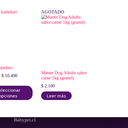
AGOTADO
abelino
Master Dog Adulto sabor
Rango
-
$
10.490
carne 1kg (granel)
de
precios:
$
2.100
eleccionar
desde
opciones
Leer más
$ 1.190
hasta
$ 10.490
.
Babypet.cl