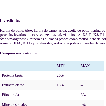
Ingredientes
Harina de pollo, trigo, harina de carne, arroz, aceite de pollo, harina 
pescado, levadura de cerveza, zeolita, sal, vitaminas A, D3, E, K3, B1, 
óxido manganoso), minerales quelados (cobre como metioninato de cobre,
romero, BHA, BHT) y polifenoles, sorbato de potasio, paredes de leva
Composición centesimal
MIN
MAX
Proteína bruta
26%
–
Extracto etéreo
13%
–
Fibra cruda
–
3%
Minerales totales
–
9%