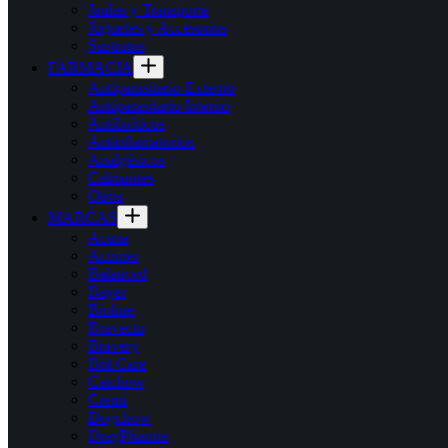
Jaulas y Transporte
Juguetes y Accesorios
Sustratos
FARMACIA
Antiparasitario Externo
Antiparasitario Interno
Antibióticos
Antinflamatorios
Analgésicos
Calmantes
Otros
MARCAS
Acana
Acomer
Balanced
Bayer
Bioline
Bravecto
Bravery
Brit Care
Catchow
Cremi
Dogchow
DragPharma