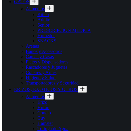
GATOS
Alimentos
Kitten
Adulto
Senior
PRESCRIPCIÓN MÉDICA
Húmedos
SNACKS
Arenas
Baños y Accesorios
Camas y Casas
Platos y Dispensadores
Rascadores y Juguetes
Collares y Arnés
Higiene y Salud
Transportadores y Seguridad
ERIZOS, EXOTICOS Y OTROS
Alimentos
Erizo
Hurón
Conejo
Cuy
Hamster
Tortuga de Agua