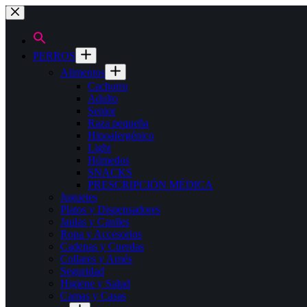
Saltar
al
contenido
PERROS
Alimentos
Cachorro
Adulto
Senior
Raza pequeña
Hipoalergénico
Light
Húmedos
SNACKS
PRESCRIPCIÓN MÉDICA
Juguetes
Platos y Dispensadores
Jaulas y Caniles
Ropa y Accesorios
Cadenas y Cuerdas
Collares y Arnés
Seguridad
Higiene y Salud
Camas y Casas