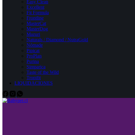
Easy Clean
Excellent
Fit Formula
Frontline
MasterCat
MasterDog
Mazuri
Naturals / Diamond / NutraGold
Nómade
Pipicat
ProPlan
Purina
Simparica
Taste of the Wild
Tropifit
LIQUIDACIONES