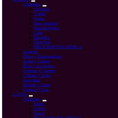
Alimentos
Cachorro
Adulto
Senior
Raza pequeña
Hipoalergénico
Light
Húmedos
SNACKS
PRESCRIPCIÓN MÉDICA
Juguetes
Platos y Dispensadores
Jaulas y Caniles
Ropa y Accesorios
Cadenas y Cuerdas
Collares y Arnés
Seguridad
Higiene y Salud
Camas y Casas
GATOS
Alimentos
Kitten
Adulto
Senior